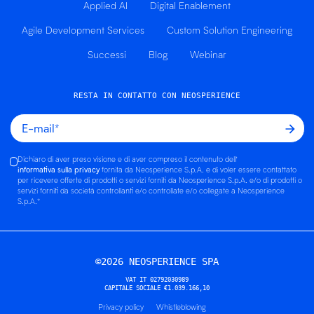
Applied AI
Digital Enablement
Agile Development Services
Custom Solution Engineering
Successi
Blog
Webinar
RESTA IN CONTATTO CON NEOSPERIENCE
Dichiaro di aver preso visione e di aver compreso il contenuto dell'
informativa sulla privacy
fornita da Neosperience S.p.A. e di voler essere contattato
per ricevere offerte di prodotti o servizi forniti da Neosperience S.p.A. e/o di prodotti o
servizi forniti da società controllanti e/o controllate e/o collegate a Neosperience
S.p.A.
*
©2026 NEOSPERIENCE SPA
VAT IT 02792030989
CAPITALE SOCIALE €1.039.166,10
Privacy policy
Whistleblowing