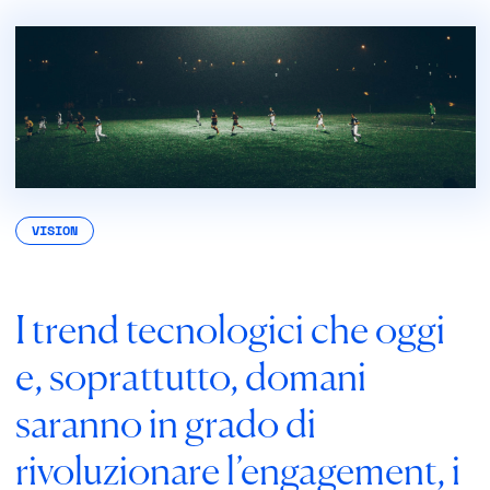
VISION
I
trend tecnologici
che oggi
e, soprattutto, domani
saranno in grado di
rivoluzionare l’engagement, i