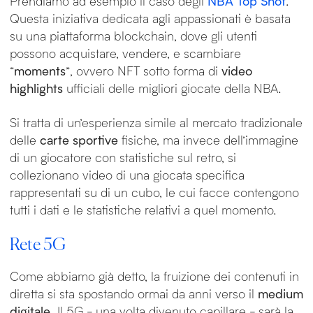
Prendiamo ad esempio il caso degli
NBA Top Shot
.
Questa iniziativa dedicata agli appassionati è basata
su una piattaforma blockchain, dove gli utenti
possono acquistare, vendere, e scambiare
“
moments
”, ovvero NFT sotto forma di
video
highlights
ufficiali delle migliori giocate della NBA.
Si tratta di un’esperienza simile al mercato tradizionale
delle
carte sportive
fisiche, ma invece dell’immagine
di un giocatore con statistiche sul retro, si
collezionano video di una giocata specifica
rappresentati su di un cubo, le cui facce contengono
tutti i dati e le statistiche relativi a quel momento.
Rete 5G
Come abbiamo già detto, la fruizione dei contenuti in
diretta si sta spostando ormai da anni verso il
medium
digitale
. Il 5G - una volta divenuto capillare - sarà la