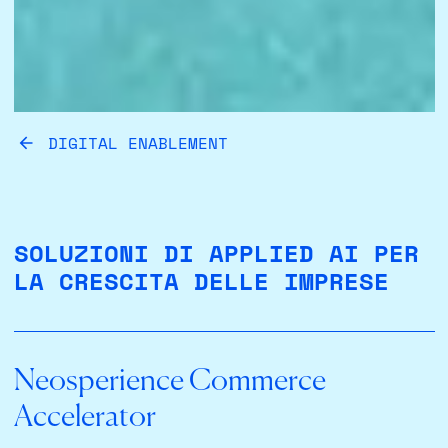
DIGITAL ENABLEMENT
SOLUZIONI DI APPLIED AI PER
LA CRESCITA DELLE IMPRESE
Neosperience Commerce
Accelerator