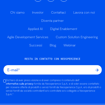
Chi siamo
Investor
Contattaci
Lavora con noi
Diventa partner
Applied AI
Digital Enablement
Agile Development Services
Custom Solution Engineering
Successi
Blog
Webinar
RESTA IN CONTATTO CON NEOSPERIENCE
Dichiaro di aver preso visione e di aver compreso il contenuto dell'
informativa sulla privacy
fornita da Neosperience S.p.A. e di voler essere contattato
per ricevere offerte di prodotti o servizi forniti da Neosperience S.p.A. e/o di prodotti o
servizi forniti da società controllanti e/o controllate e/o collegate a Neosperience
S.p.A.
*