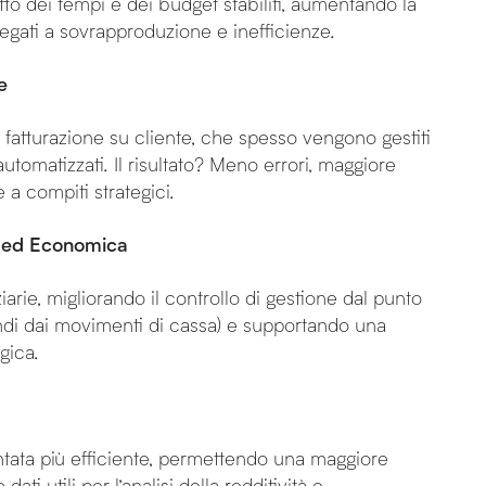
etto dei tempi e dei budget stabiliti, aumentando la
legati a sovrapproduzione e inefficienze.
e
 fatturazione su cliente, che spesso vengono gestiti
omatizzati. Il risultato? Meno errori, maggiore
 a compiti strategici.
ia ed Economica
iarie, migliorando il controllo di gestione dal punto
ndi dai movimenti di cassa) e supportando una
gica.
entata più efficiente, permettendo una maggiore
ati utili per l’analisi della redditività e