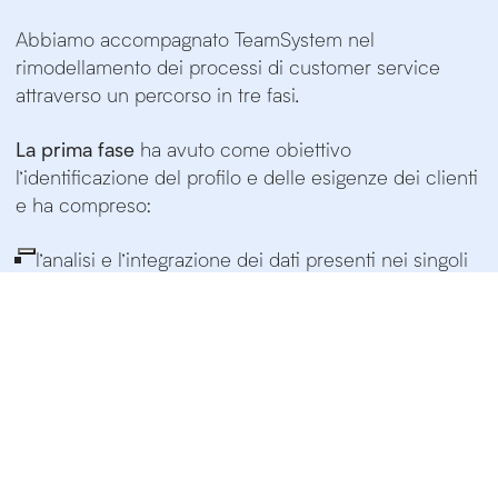
Abbiamo accompagnato TeamSystem nel
rimodellamento dei processi di customer service
attraverso un percorso in tre fasi.
La prima fase
ha avuto come obiettivo
l’identificazione del profilo e delle esigenze dei clienti
e ha compreso:
l’analisi e l’integrazione dei dati presenti nei singoli
silos;
l’analisi dei dati comportamentali dei contatti sui
vari canali;
la normalizzazione di tutti i dati e loro
implementazione sulla piattaforma di marketing
automation.